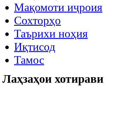
Мақомоти иҷроия
Сохторҳо
Таърихи ноҳия
Иқтисод
Тамос
Лаҳзаҳои хотирави