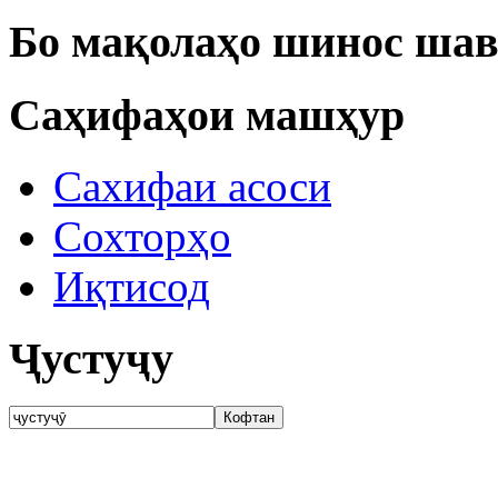
Бо мақолаҳо шинос шав
Саҳифаҳои машҳур
Сахифаи асоси
Сохторҳо
Иқтисод
Ҷустуҷу