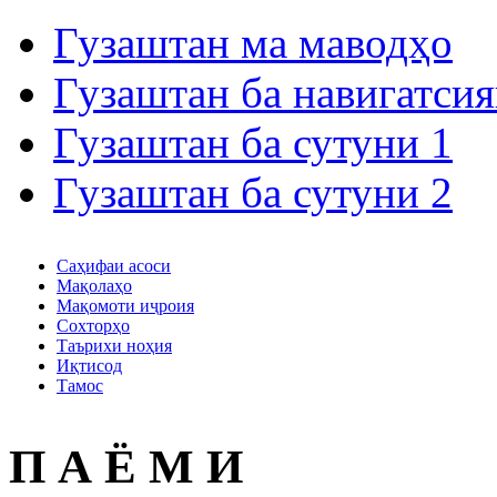
Гузаштан ма маводҳо
Гузаштан ба навигатсия
Гузаштан ба сутуни 1
Гузаштан ба сутуни 2
Саҳифаи асоси
Мақолаҳо
Мақомоти иҷроия
Сохторҳо
Таърихи ноҳия
Иқтисод
Тамос
П А Ё М И