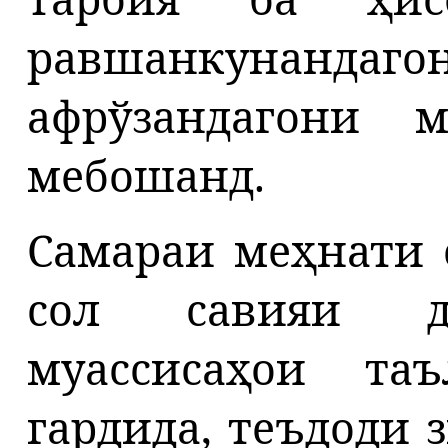
равшанкунандаго
афрўзандагони
мебошанд.
Самараи меҳнати о
сол савияи д
муассисаҳои та
гардида, теъдоди 