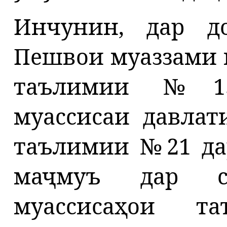
Инчунин, дар д
Пешвои муаззами 
таълимии №13
муассисаи давлат
таълимии
№21 да
маҷмуъ дар с
муассисаҳои т