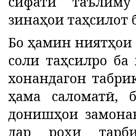
сифати таълиму
зинаҳои таҳсилот 
Бо ҳамин ниятҳои 
соли таҳсилро ба
хонандагон
табри
ҳама саломатӣ, 
донишҳои замонав
дар роҳи тарб