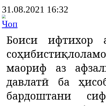
31.08.2021 16:32
Боиси ифтихор 
соҳибистиқлол
маориф аз
афза
давлатӣ ба ҳисо
бардоштани си