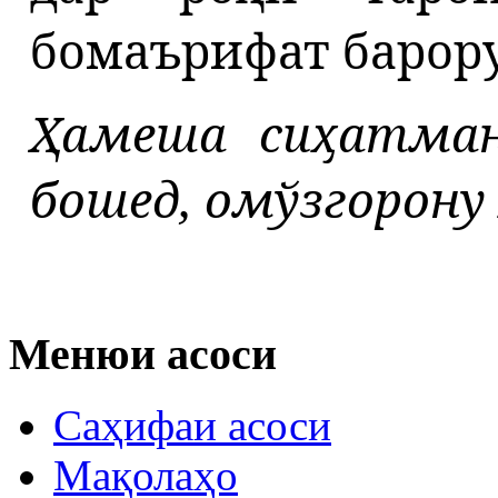
бомаърифат барору
Ҳамеша
сиҳатма
бошед,
омўзгорону
Менюи асоси
Саҳифаи асоси
Мақолаҳо