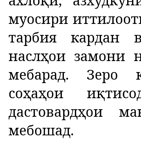
ахлоқӣ, азхудкун
муосири иттилоотӣ
тарбия кардан 
наслҳои замони н
мебарад. Зеро
соҳаҳои иқтис
дастовардҳои ма
мебошад.