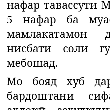
нафар тавассути 
5 нафар ба муа
мамлакатамон 
нисбати соли г
мебошад.
Мо бояд хуб да
бардоштани сиф