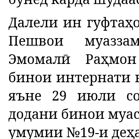
Далели ин гуфтаҳ
Пешвои муазза
Эмомалӣ Раҳмон
бинои интернати 
яъне 29 июли со
додани бинои муа
умумии №19-и деҳ