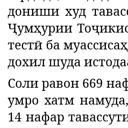
дониши худ тавас
Ҷумҳурии Тоҷикис
тестӣ ба муассиса
дохил шуда истода
Соли равон
669 на
умро хатм намуда,
14 нафар тавассут