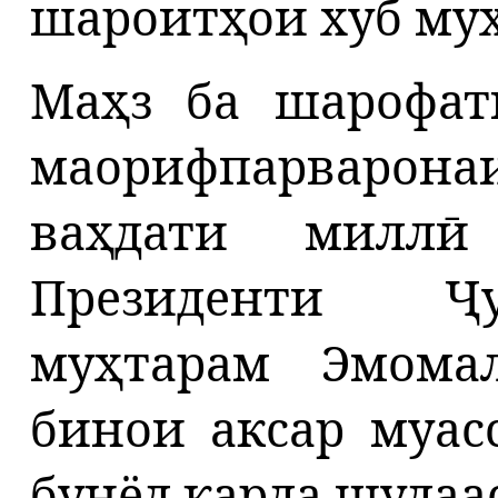
шароитҳои хуб муҳ
Маҳз ба шарофат
маорифпарварон
ваҳдати милл
Президенти Ҷ
муҳтарам Эмома
бинои аксар муас
бунёд карда шудаас