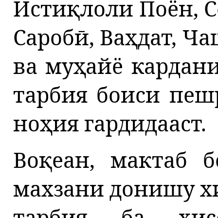
Истиқлоли Поён, Се
Саробӣ, Ваҳдат, Ча
ва муҳайё кардан
тарбия боиси пеш
ноҳия гардидааст.
Воқеан, мактаб б
махзани донишу х
тарбия ба ҳис