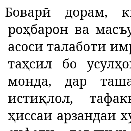
Боварӣ дорам, к
роҳбарон ва масъ
асоси талаботи им
таҳсил бо усулҳ
монда, дар таш
истиқлол, тафа
ҳиссаи арзандаи х