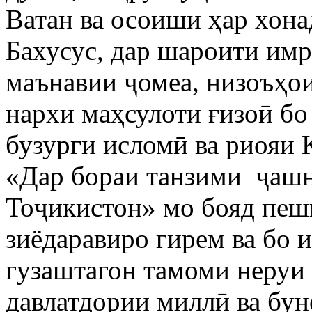
Ватан ва осоиши ҳар хон
Бахусус, дар шароити им
маънавии ҷомеа, низоъҳои
нархи маҳсулоти ғизоӣ бо
бузурги исломӣ ва риояи
«Дар бораи танзими ҷаш
Тоҷикистон» мо бояд пеш
зиёдаравиро гирем ва бо 
гузаштагон тамоми неруи
давлатдории миллӣ ва бун