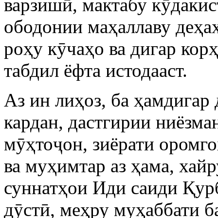
варзишӣ, мактабу кӯдакис
ободонии маҳаллаву деҳа
роҳу кӯчаҳо ва дигар кор
табдил ёфта истодааст.
Аз ин лиҳоз, ба ҳамдигар 
кардан, дастгирии ниёзма
мӯҳтоҷон, зиёрати оромго
ва муҳимтар аз ҳама, хай
суннатҳои Иди саиди Қур
дӯстӣ, меҳру муҳаббати 