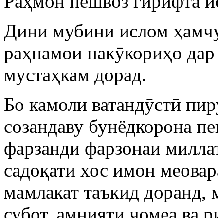
Раҳмон пешвоз гирифта и
Дини мубини ислом ҳамчу
раҳнамои накӯкориҳо дар
мустаҳкам дорад.
Бо камоли ватандӯстӣ пир
созандаву бунёдкорона пе
фарзанди фарзонаи милл
садоқати хос имон меовар
мамлакат таъкид доранд, 
субот, амнияти ҷомеа ва