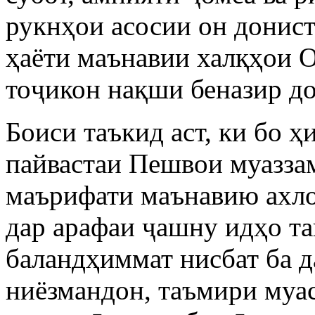
рукнҳои асосии он донист
ҳаёти маънавии халқҳои 
тоҷикон нақши беназир до
Боиси таъкид аст, ки бо 
пайвастаи Пешвои муаззам
маърифати маънавию ахло
дар арафаи ҷашну идҳо т
баландҳиммат нисбат ба 
ниёзмандон, таъмири муа