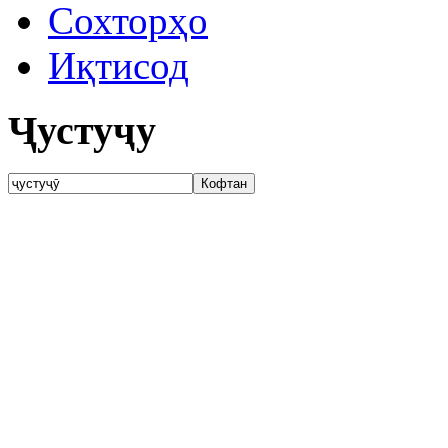
Сохторҳо
Иқтисод
Ҷустуҷу