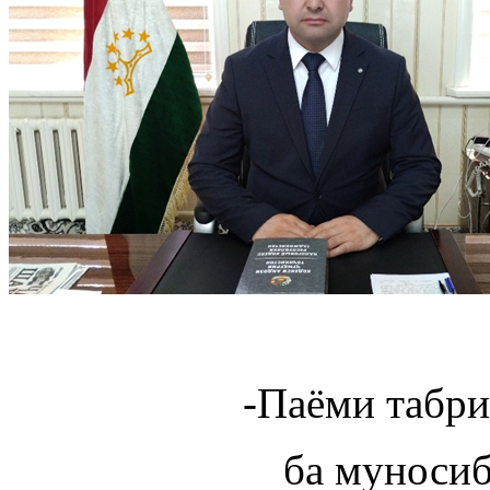
-Паёми табри
ба муноси