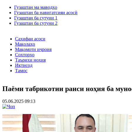
Гузаштан ма маводҳо
Гузаштан ба навигатсияи асосӣ
Гузаштан ба сутуни 1
Гузаштан ба сутуни 2
Саҳифаи асоси
Мақолаҳо
Мақомоти иҷроия
Сохторҳо
Таърихи ноҳия
Иқтисод
Тамос
Паёми табрикотии раиси ноҳия ба мун
05.06.2025 09:13