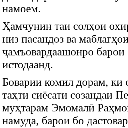
намоем.
Ҳамчунин таи солҳои охи
низ пасандоз ва маблағҳо
ҷамъовардаашонро барои 
истодаанд.
Боварии комил дорам, ки 
таҳти сиёсати созандаи П
муҳтарам Эмомалӣ Раҳмон
намуда, барои бо дастова