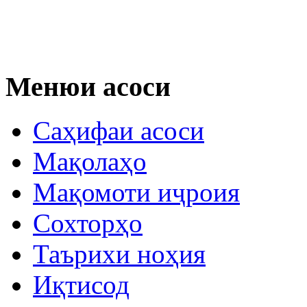
Менюи асоси
Саҳифаи асоси
Мақолаҳо
Мақомоти иҷроия
Сохторҳо
Таърихи ноҳия
Иқтисод