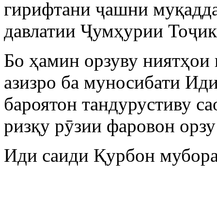
гирифтани ҷашни муқадда
давлатии Ҷумҳурии Тоҷик
Бо ҳамин орзуву ниятҳои
азизро ба муносибати Иди
бароятон тандурустиву са
ризқу рӯзии фаровон орз
Иди саиди Қурбон мубора