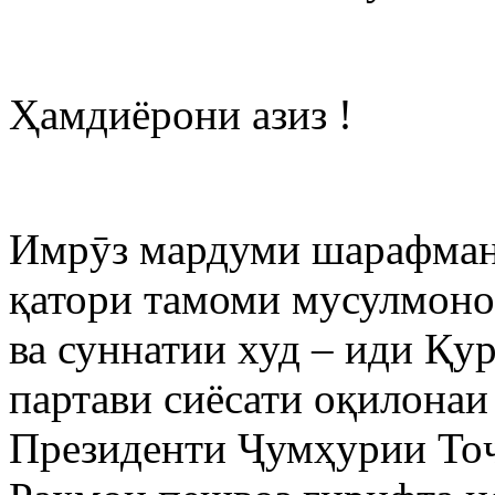
Ҳамдиёрони азиз !
Имрӯз мардуми шарафман
қатори тамоми мусулмоно
ва суннатии худ – иди Қ
партави сиёсати оқилонаи
Президенти Ҷумҳурии То