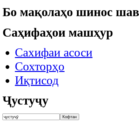
Бо мақолаҳо шинос шав
Саҳифаҳои машҳур
Сахифаи асоси
Сохторҳо
Иқтисод
Ҷустуҷу