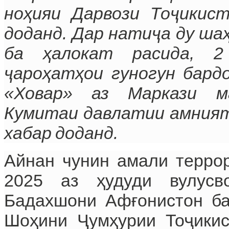
ноҳияи Дарвози Тоҷикис
доданд. Дар натиҷа ду ша
ба ҳалокат расида, 2
ҷароҳатҳои гуногун бард
«Ховар» аз Маркази м
Кумитаи давлатии амният
хабар доданд.
Айнан чунин амали террор
2025 аз ҳудуди вулусв
Бадахшони Афғонистон б
Шоҳини Ҷумҳурии Тоҷикис