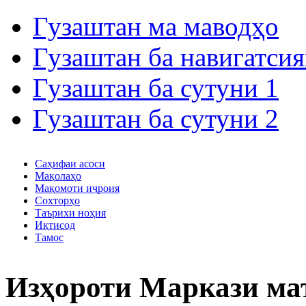
Гузаштан ма маводҳо
Гузаштан ба навигатсия
Гузаштан ба сутуни 1
Гузаштан ба сутуни 2
Саҳифаи асоси
Мақолаҳо
Мақомоти иҷроия
Сохторҳо
Таърихи ноҳия
Иқтисод
Тамос
Изҳороти Маркази ма