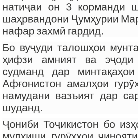
натиҷаи он 3 корманди 
шаҳрвандони Ҷумҳурии Мард
нафар захмӣ гардид.
Бо вуҷуди талошҳои мунта
ҳифзи амният ва эҷоди
судманд дар минтақаҳои
Афғонистон амалҳои гурӯ
намудани вазъият дар са
шуданд.
Ҷониби Тоҷикистон бо изҳ
мудҳиши гурӯҳҳои ҷинояти