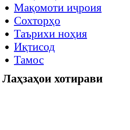
Мақомоти иҷроия
Сохторҳо
Таърихи ноҳия
Иқтисод
Тамос
Лаҳзаҳои хотирави