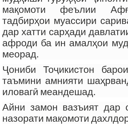
мақомоти феълии Афғ
тадбирҳои муассири сарив
дар хатти сарҳади давлати
афроди ба ин амалҳои муд
меорад.
Ҷониби Тоҷикистон баро
таъмини амнияти шаҳрван
иловагӣ меандешад.
Айни замон вазъият дар 
назорати мақомоти дахлдор