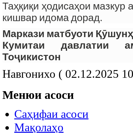
Таҳқиқи ҳодисаҳои мазкур 
кишвар идома дорад.
Маркази матбуоти Қӯшун
Кумитаи давлатии а
Тоҷикистон
Навгонихо ( 02.12.2025 10
Менюи асоси
Саҳифаи асоси
Мақолаҳо