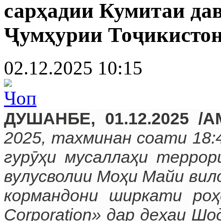
сарҳадии Кумитаи да
Ҷумҳурии Тоҷикисто
02.12.2025 10:15
ДУШАНБЕ, 01.12.2025 /А
2025, тахминан соати 18:
гурӯҳи мусаллаҳи террор
вулусволии Моҳи Майи ви
кормандони ширкати роҳ
Corporation» дар деҳаи Ш